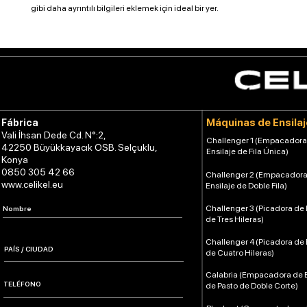
gibi daha ayrıntılı bilgileri eklemek için ideal bir yer.
Máquinas de Ensilaj
Fábrica
Vali İhsan Dede Cd. N°:2,
Challenger 1 (Empacadora
42250 Büyükkayacık OSB. Selçuklu,
Ensilaje de Fila Única)
Konya
0850 305 42 66
Challenger 2 (Empacadora
www.celikel.eu
Ensilaje de Doble Fila)
Challenger 3 (Picadora de 
de Tres Hileras)
Challenger 4 (Picadora de 
de Cuatro Hileras)
Calabria (Empacadora de E
de Pasto de Doble Corte)