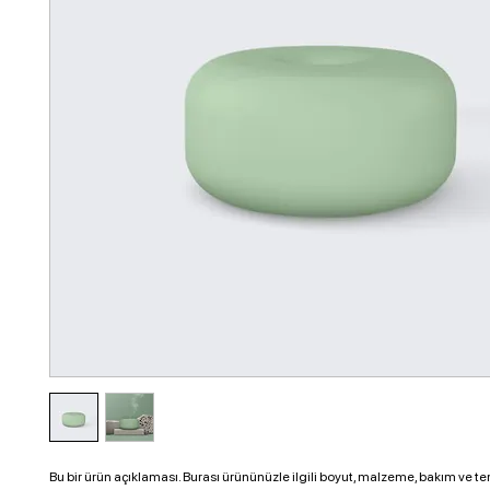
Bu bir ürün açıklaması. Burası ürününüzle ilgili boyut, malzeme, bakım ve temi