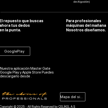
de Algodón)
El repuesto que buscas
Para profesionales
ahora tus dedos
máquinas del mañana
en la punta.
Nosotros diseñamos.
GooglePlay
Nuestra aplicación Master Gate
Google Play y Apple Store Puedes
descargarlo desde .
Mapa del sitio
Copyright © 2025 - All Rights Reserved by ÇELİKEL A.Ş.