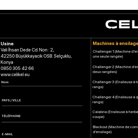
Machines à ensilag
Usine
Vali İhsan Dede Cd. Non : 2,
Challenger 1 (Machine d’en
42250 Büyükkayacik OSB. Selçuklu,
une seule rangée)
Konya
Challenger 2 (Machine d’e
0850 305 42 66
deux rangées)
www.celikel.eu
Challenger 3 (Ensileuse à t
rangs)
Challenger 4 (Ensileuse à 
rangs)
Calabria (Ensileuse à herb
coupe)
Blackout (Machine de co
d’ensilage)