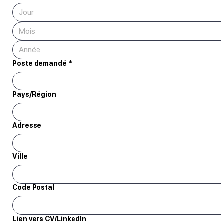
Mois
Poste demandé
*
adresse multiligne
Pays/Région
Adresse
Ville
Code Postal
Lien vers CV/LinkedIn