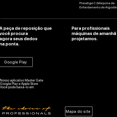
Presstige C (Máquina de
Enfardamento de Algodã
A peça de reposição que
Para profissionais
você procura
máquinas de amanhã
agora seus dedos
projetamos.
na ponta.
Google Play
Nosso aplicativo Master Gate
Google Play e Apple Store
Você pode baixá-lo em .
Mapa do site