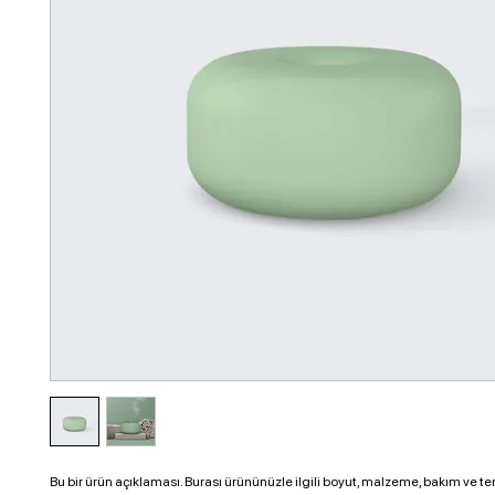
Bu bir ürün açıklaması. Burası ürününüzle ilgili boyut, malzeme, bakım ve temi