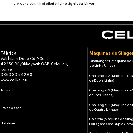
gibi daha ayrıntılı bilgileri eklemek için ideal bir yer.
Máquinas de Silag
Fábrica
Vali İhsan Dede Cd. Não: 2,
Challenger 1 (Máquina de
42250 Büyükkayacık OSB. Selçuklu,
de Linha Única)
Konya
0850 305 42 66
Challenger 2 (Máquina de
www.celikel.eu
de Dupla Linha)
Challenger 3 (Máquina de
de Três Linhas)
Challenger 4 (Máquina de
de Quatro Linhas)
Calabria (Máquina de Sil
Forragem com Duplo Corte