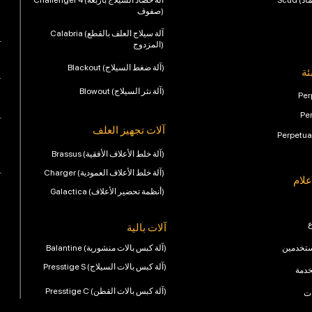
Challenger 4 (آلة حصاد السيلاج بأربعة
صفوف)
Calabria (آلة سيلاج العلف بالقطع
المزدوج)
Blackout (آلة ضغط السيلاج)
ئة
Blowout (آلة نثر السيلاج)
Per
Pe
آلات تجهيز العلف
Perpetua
Brassus (آلة خلط الأعلاف الأفقية)
Charger (آلة خلط الأعلاف العمودية)
علام
Galactica (أنظمة تحضير الأعلاف)
ع
آلات بالية
ستخدمين
Balantine (آلة كبس بالات منشورية)
Presstige S (آلة كبس بالات السيلاج)
خدمة
Presstige C (آلة كبس بالات القطن)
ات