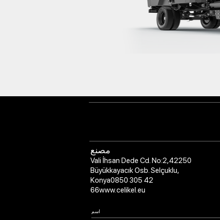
مصنع
Vali İhsan Dede Cd. No:2,
42250
Büyükkayacık Osb. Selçuklu,
Konya
0850 305 42
66
www.celikel.eu