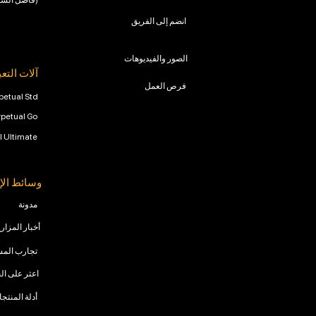
Scud (فاصل السماد)
انضم إلى الفريق
الصور والفيديوهات
آلات التعب
فرص العمل
petual Std
rpetual Go
l Ultimate
وسائط الإ
مدونة
أخبار المزار
تجارب الم
اعثر على ال
أدلة المنتج