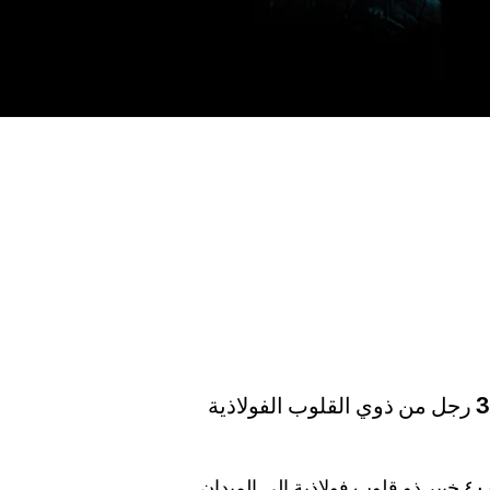
هنا، يبدأ اليوم بنزول 300 رجل من ذوي القلوب الفولاذية
في تشيليك، ينزل كل يوم ٤٠٠ خبير ذو قلوب فولاذية إلى الميدان