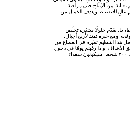
ناية. من الإنتاج حتى مراقبة
م عالٍ للانضباط وهدف الكمال من
، بل يقدّم حلولًا مبتكرة تخلّص
عة. ومع خبرة تمتد لأربع أجيال،
صل هذا التنظيم تميّزه في القطاع من
 الأهداف. وإذا رغبتم يومًا في دخول
مصنع تشيليك، فنحن نعرف ٣٠٠ شخص سيكونون سعداء