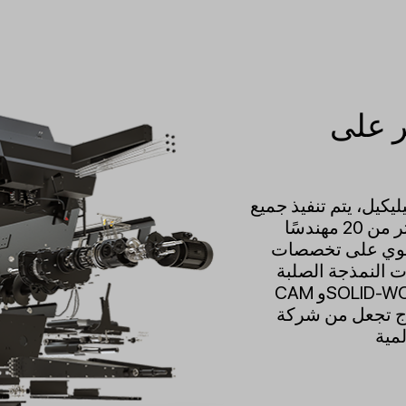
ر على
كيل، يتم تنفيذ جميع
الأعمال بطريقة مثالية من قبل أكثر من 20 مهندسًا
نطوي على تخصصات
لنمذجة الصلبة CAD-
CAM وSOLID-WORKS، والتي تعمل على بيئة PDM.
ل من شركة celikel شركة