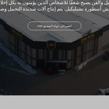
 والفن يصبح شغفًا للأشخاص الذين يؤمنون به بكل إخل
انضم إلى جولة المصنع 360