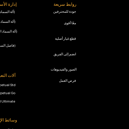
روابط سريعة
إدارة الأ
جودة للمحترفين
Ryker (آلة السماد الصلب)
Crafter (آلة السماد الصلب)
معًا أقوى
Cruiser (آلة السماد السائل)
قطع غيار أصلية
Scud (فاصل السماد)
انضم إلى الفريق
الصور والفيديوهات
آلات التعب
فرص العمل
petual Std
rpetual Go
l Ultimate
وسائط الإ