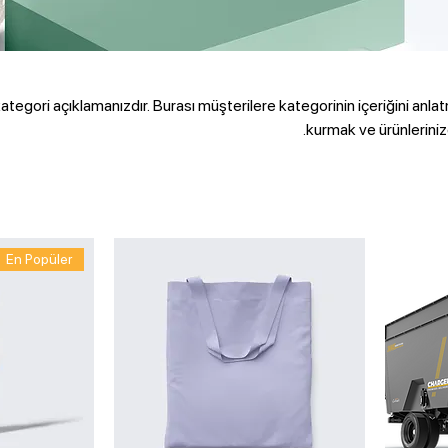
ategori açıklamanızdır. Burası müşterilere kategorinin içeriğini anlat
kurmak ve ürünleriniz
En Popüler