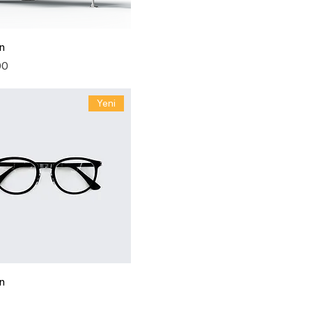
ün
ال
Yeni
ün