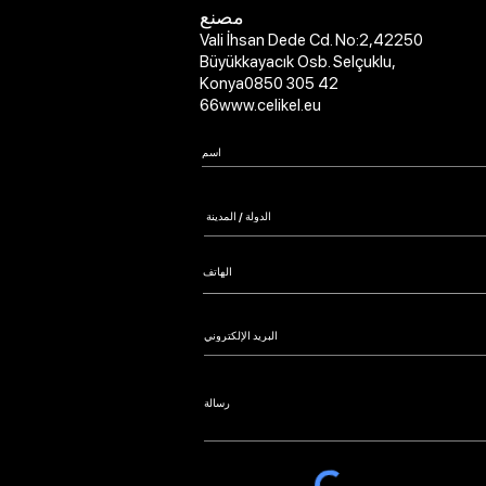
مصنع
Vali İhsan Dede Cd. No:2,
42250
Büyükkayacık Osb. Selçuklu,
Konya
0850 305 42
66
www.celikel.eu