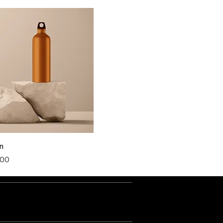
ün
الس