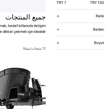
جميع المنتجات
Renk
mak, hedef kitlenizle iletişim
Beden
e dikkat çekmek için idealdir.
L
Boyut
Large
12 منتجات/منتجًا
250 ml
M
500 ml
S
80 ml
Small