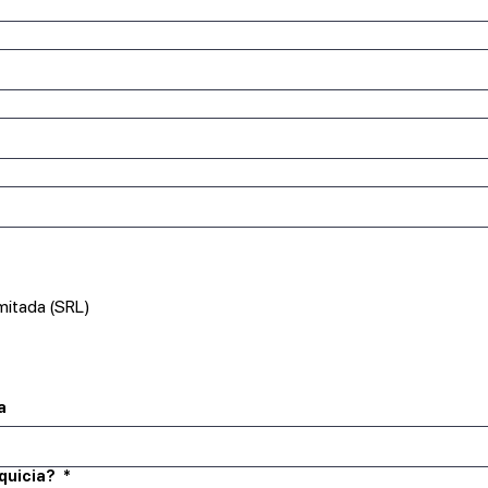
mitada (SRL)
a
nquicia?
*