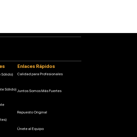
tes
Enlaces Rápidos
Calidad para Profesionales
 Sólido)
nte Sólido)
Juntos Somos Más Fuertes
nte
Repuesto Original
tes)
Únete al Equipo