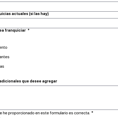
uicias actuales (si las hay)
ea franquiciar
*
ento
zantes
cas
 adicionales que desee agregar
e he proporcionado en este formulario es correcta.
*