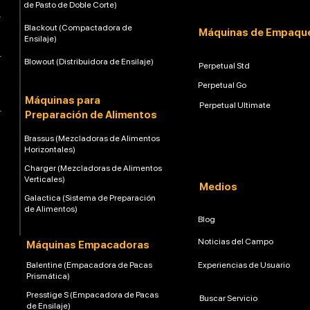
de Pasto de Doble Corte)
Blackout (Compactadora de
Máquinas de Empaqu
Ensilaje)
Blowout (Distribuidora de Ensilaje)
Perpetual Std
Perpetual Go
Máquinas para
Perpetual Ultimate
Preparación de Alimentos
Brassus (Mezcladoras de Alimentos
Horizontales)
Charger (Mezcladoras de Alimentos
Verticales)
Medios
Galactica (Sistema de Preparación
de Alimentos)
Blog
Noticias del Campo
Máquinas Empacadoras
Balentine (Empacadora de Pacas
Experiencias de Usuario
Prismática)
Presstige S (Empacadora de Pacas
Buscar Servicio
de Ensilaje)