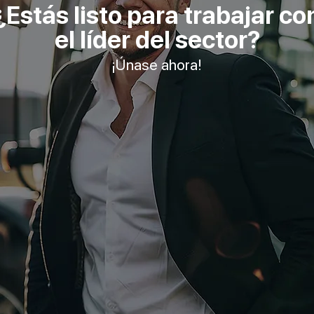
¿Estás listo para trabajar co
el líder del sector?
¡Únase ahora!