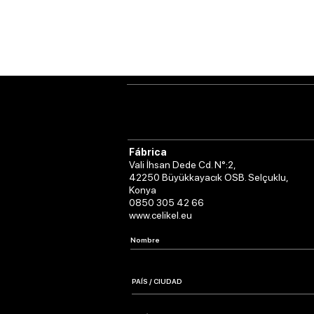
Fábrica
Vali İhsan Dede Cd. N°:2,
42250 Büyükkayacık OSB. Selçuklu,
Konya
0850 305 42 66
www.celikel.eu