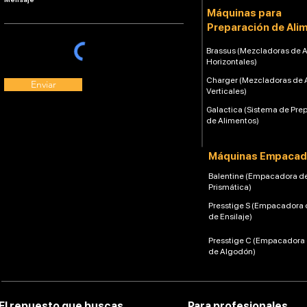
Máquinas para
Preparación de Ali
Brassus (Mezcladoras de 
Horizontales)
Charger (Mezcladoras de 
Enviar
Verticales)
Galactica (Sistema de Pre
de Alimentos)
Máquinas Empacad
Balentine (Empacadora d
Prismática)
Presstige S (Empacadora 
de Ensilaje)
Presstige C (Empacadora
de Algodón)
El repuesto que buscas
Para profesionales