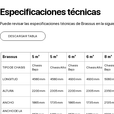
Especificaciones técnicas
Puede revisar las especificaciones técnicas de Brassus en la siguie
DESCARGAR TABLA
Brassus
5 m³
5 m³
6 m³
6 m³
8 m³
Chasis
Chasis
Chasis
TIPO DE CHASIS
Chasis Alto
Chasis Alto
Bajo
Bajo
Bajo
LONGITUD
4580 mm
4580 mm
4930 mm
4930 mm
5060 
ALTURA
2200 mm
2305 mm
2200 mm
2305 mm
2350 
ANCHO
1865 mm
1735 mm
1865 mm
1735 mm
2135 
ANCHO DE LA