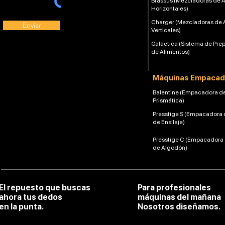
Brassus (Mezcladoras de 
Horizontales)
Charger (Mezcladoras de 
Enviar
Verticales)
Galactica (Sistema de Pre
de Alimentos)
Máquinas Empacad
Balentine (Empacadora d
Prismática)
Presstige S (Empacadora 
de Ensilaje)
Presstige C (Empacadora
de Algodón)
El repuesto que buscas
Para profesionales
ahora tus dedos
máquinas del mañana
en la punta.
Nosotros diseñamos.