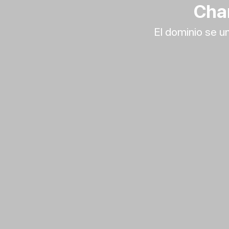
Char
El dominio se un