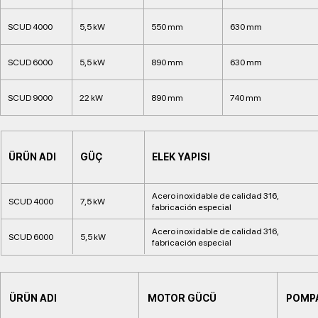
SCUD 4000
5,5 kW
550 mm
630 mm
SCUD 6000
5,5 kW
890 mm
630 mm
SCUD 9000
22 kW
890 mm
740 mm
ÜRÜN ADI
GÜÇ
ELEK YAPISI
Acero inoxidable de calidad 316,
SCUD 4000
7,5 kW
fabricación especial
Acero inoxidable de calidad 316,
SCUD 6000
5,5 kW
fabricación especial
ÜRÜN ADI
MOTOR GÜCÜ
POMPA