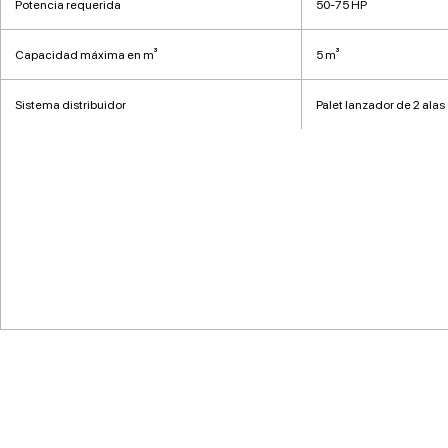
Potencia requerida
50-75 HP
Capacidad máxima en m³
5 m³
Sistema distribuidor
Palet lanzador de 2 alas