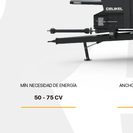
MÍN. NECESIDAD DE ENERGÍA
ANCHO
50 - 75 CV