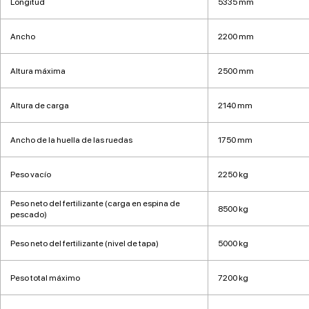
Longitud
5335 mm
Ancho
2200 mm
Altura máxima
2500 mm
Altura de carga
2140 mm
Ancho de la huella de las ruedas
1750 mm
Peso vacío
2250 kg
Peso neto del fertilizante (carga en espina de
8500 kg
pescado)
Peso neto del fertilizante (nivel de tapa)
5000 kg
Peso total máximo
7200 kg