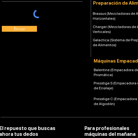
Preparación de Ali
Brassus (Mezcladoras de 
Horizontales)
Charger (Mezcladoras de 
Enviar
Verticales)
Galactica (Sistema de Pre
de Alimentos)
Máquinas Empacad
Balentine (Empacadora d
Prismática)
Presstige S (Empacadora 
de Ensilaje)
Presstige C (Empacadora
de Algodón)
El repuesto que buscas
Para profesionales
ahora tus dedos
máquinas del mañana