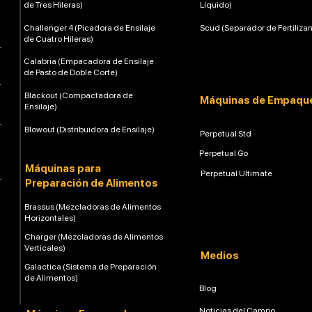
de Tres Hileras)
Líquido)
Challenger 4 (Picadora de Ensilaje
Scud (Separador de Fertilizan
de Cuatro Hileras)
Calabria (Empacadora de Ensilaje
de Pasto de Doble Corte)
Blackout (Compactadora de
Máquinas de Empaqu
Ensilaje)
Blowout (Distribuidora de Ensilaje)
Perpetual Std
Perpetual Go
Máquinas para
Perpetual Ultimate
Preparación de Alimentos
Brassus (Mezcladoras de Alimentos
Horizontales)
Charger (Mezcladoras de Alimentos
Verticales)
Medios
Galactica (Sistema de Preparación
de Alimentos)
Blog
Noticias del Campo