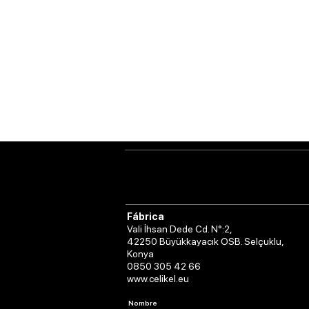
Fábrica
Vali İhsan Dede Cd. N°:2,
42250 Büyükkayacık OSB. Selçuklu,
Konya
0850 305 42 66
www.celikel.eu