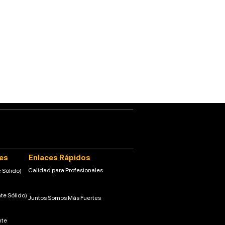
tes
Enlaces Rápidos
Calidad para Profesionales
 Sólido)
nte Sólido)
Juntos Somos Más Fuertes
nte