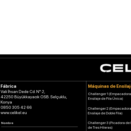
Máquinas de Ensilaj
Fábrica
Vali İhsan Dede Cd. N°:2,
Challenger 1 (Empacadora
42250 Büyükkayacık OSB. Selçuklu,
Ensilaje de Fila Única)
Konya
0850 305 42 66
Challenger 2 (Empacadora
www.celikel.eu
Ensilaje de Doble Fila)
Challenger 3 (Picadora de 
de Tres Hileras)