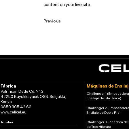
content on your live site. 
Previous
Máquinas de Ensilaj
Fábrica
Vali İhsan Dede Cd. N°:2,
Challenger 1 (Empacadora
42250 Büyükkayacık OSB. Selçuklu,
Ensilaje de Fila Única)
Konya
0850 305 42 66
Challenger 2 (Empacadora
www.celikel.eu
Ensilaje de Doble Fila)
Challenger 3 (Picadora de 
de Tres Hileras)