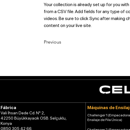
Your collection is already set up for you wit
from a CSV file. Add fields for any type of c
videos. Be sure to click Sync after making ch
content on your live site. 
Previous
Máquinas de Ensilaj
Fábrica
Vali İhsan Dede Cd. N°:2,
Challenger 1 (Empacadora
42250 Büyükkayacık OSB. Selçuklu,
Ensilaje de Fila Única)
Konya
0850 305 42 66
Challenger 2 (Empacadora