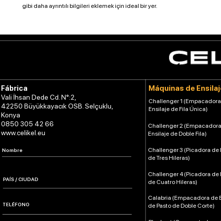
gibi daha ayrıntılı bilgileri eklemek için ideal bir yer.
Máquinas de Ensilaj
Fábrica
Vali İhsan Dede Cd. N°:2,
Challenger 1 (Empacadora
42250 Büyükkayacık OSB. Selçuklu,
Ensilaje de Fila Única)
Konya
0850 305 42 66
Challenger 2 (Empacadora
www.celikel.eu
Ensilaje de Doble Fila)
Challenger 3 (Picadora de 
de Tres Hileras)
Challenger 4 (Picadora de 
de Cuatro Hileras)
Calabria (Empacadora de E
de Pasto de Doble Corte)