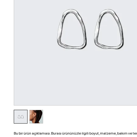
Bu bir ürün açıklaması. Burası ürününüzle ilgili boyut, malzeme, bakım ve temi