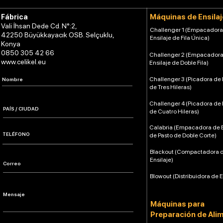
Máquinas de Ensilaj
Fábrica
Vali İhsan Dede Cd. N°:2,
Challenger 1 (Empacadora
42250 Büyükkayacık OSB. Selçuklu,
Ensilaje de Fila Única)
Konya
0850 305 42 66
Challenger 2 (Empacadora
www.celikel.eu
Ensilaje de Doble Fila)
Challenger 3 (Picadora de 
de Tres Hileras)
Challenger 4 (Picadora de 
de Cuatro Hileras)
Calabria (Empacadora de E
de Pasto de Doble Corte)
Blackout (Compactadora 
Ensilaje)
Blowout (Distribuidora de E
Máquinas para
Preparación de Ali