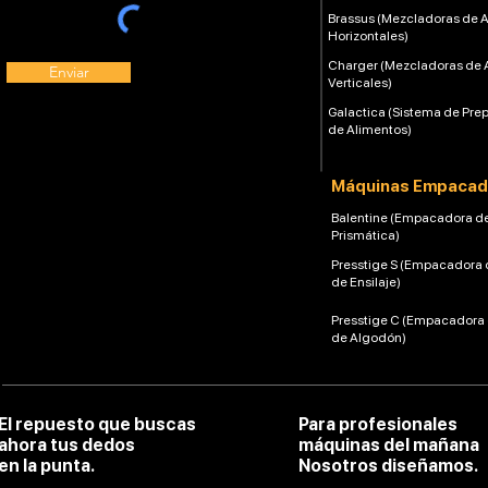
Brassus (Mezcladoras de 
Horizontales)
Charger (Mezcladoras de 
Enviar
Verticales)
Galactica (Sistema de Pre
de Alimentos)
Máquinas Empacad
Balentine (Empacadora d
Prismática)
Presstige S (Empacadora 
de Ensilaje)
Presstige C (Empacadora
de Algodón)
El repuesto que buscas
Para profesionales
ahora tus dedos
máquinas del mañana
en la punta.
Nosotros diseñamos.