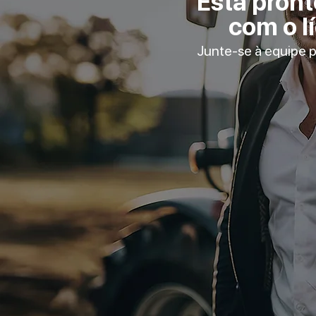
Está pront
com o l
Junte-se à equipe p