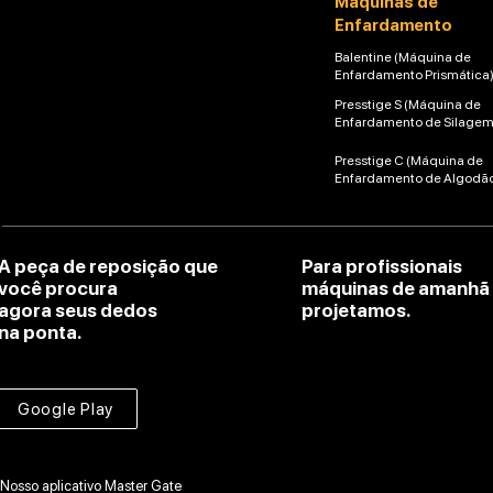
Máquinas de
Enfardamento
Balentine (Máquina de
Enfardamento Prismática
Presstige S (Máquina de
Enfardamento de Silagem
Presstige C (Máquina de
Enfardamento de Algodã
A peça de reposição que
Para profissionais
você procura
máquinas de amanhã
agora seus dedos
projetamos.
na ponta.
Google Play
Nosso aplicativo Master Gate