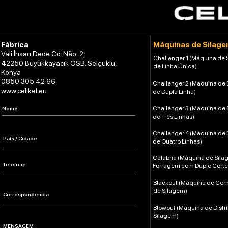
Máquinas de Silag
Fábrica
Vali İhsan Dede Cd. Não: 2,
Challenger 1 (Máquina de
42250 Büyükkayacık OSB. Selçuklu,
de Linha Única)
Konya
0850 305 42 66
Challenger 2 (Máquina de
www.celikel.eu
de Dupla Linha)
Challenger 3 (Máquina de
de Três Linhas)
Challenger 4 (Máquina de
de Quatro Linhas)
Calabria (Máquina de Sil
Forragem com Duplo Corte
Blackout (Máquina de Co
de Silagem)
Blowout (Máquina de Distr
Silagem)