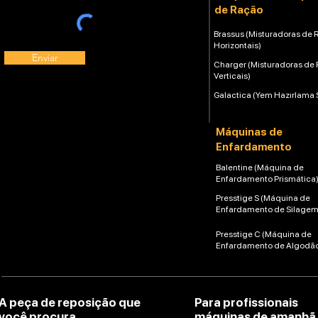
de Ração
Brassus (Misturadoras de 
Horizontais)
Enviar
Charger (Misturadoras de
Verticais)
Galactica (Yem Hazırlama 
Máquinas de
Enfardamento
Balentine (Máquina de
Enfardamento Prismática
Presstige S (Máquina de
Enfardamento de Silagem
Presstige C (Máquina de
Enfardamento de Algodã
A peça de reposição que
Para profissionais
você procura
máquinas de amanhã