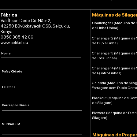
Máquinas de Silag
Fábrica
Vali İhsan Dede Cd. Não: 2,
Challenger 1 (Máquina de
42250 Büyükkayacık OSB. Selçuklu,
de Linha Única)
Konya
0850 305 42 66
Challenger 2 (Máquina de
www.celikel.eu
de Dupla Linha)
Challenger 3 (Máquina de
de Três Linhas)
Challenger 4 (Máquina de
de Quatro Linhas)
Calabria (Máquina de Sil
Forragem com Duplo Corte
Blackout (Máquina de Co
de Silagem)
Blowout (Máquina de Distr
Silagem)
Máquinas de Prepa