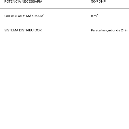
POTÊNCIA NECESSÁRIA
50-75 HP
CAPACIDADE MÁXIMA M³
5 m³
SISTEMA DISTRIBUIDOR
Palete lançador de 2 lâ