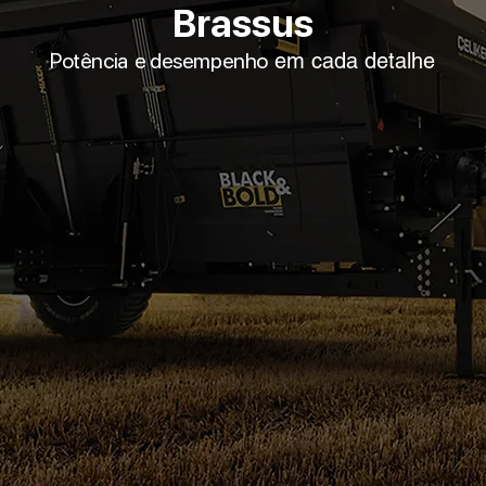
Brassus
Potência
e desempenho
em cada detalhe