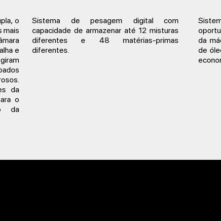
pla, o
Sistema de pesagem digital com
Sistem
s mais
capacidade de armazenar até 12 misturas
oportu
câmara
diferentes e 48 matérias-primas
da má
alha e
diferentes.
de óle
giram
econom
ipados
rosos.
es da
para o
ão da