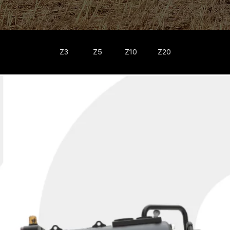
Z3
Z5
Z10
Z20