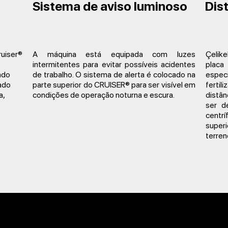
Sistema de aviso luminoso
Dist
ruiser®
A máquina está equipada com luzes
Çelik
intermitentes para evitar possíveis acidentes
plac
tado
de trabalho. O sistema de alerta é colocado na
espec
ado
parte superior do CRUISER® para ser visível em
ferti
a,
condições de operação noturna e escura.
distân
ser d
centrí
super
terreno