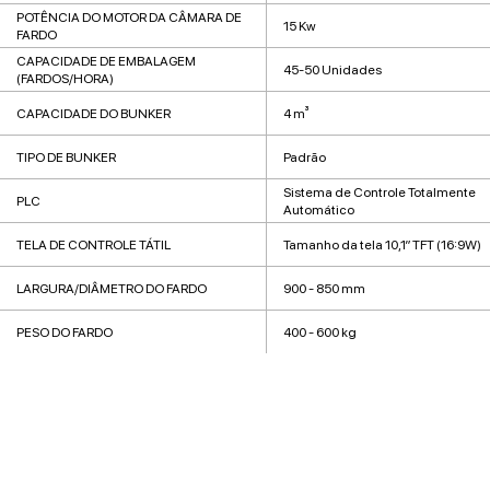
POTÊNCIA DO MOTOR DA CÂMARA DE
15 Kw
FARDO
CAPACIDADE DE EMBALAGEM
45-50 Unidades
(FARDOS/HORA)
CAPACIDADE DO BUNKER
4 m³
TIPO DE BUNKER
Padrão
Sistema de Controle Totalmente
PLC
Automático
TELA DE CONTROLE TÁTIL
Tamanho da tela 10,1″ TFT (16:9W)
LARGURA/DIÂMETRO DO FARDO
900 - 850 mm
PESO DO FARDO
400 - 600 kg