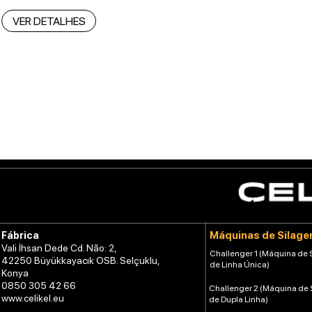
VER DETALHES
Máquinas de Silag
Fábrica
Vali İhsan Dede Cd. Não: 2,
Challenger 1 (Máquina de
42250 Büyükkayacık OSB. Selçuklu,
de Linha Única)
Konya
0850 305 42 66
Challenger 2 (Máquina de
www.celikel.eu
de Dupla Linha)