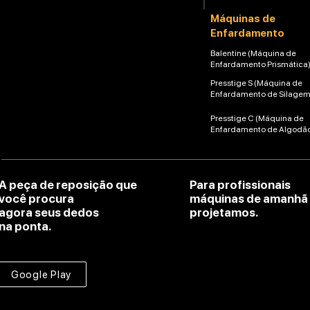
Máquinas de
Enfardamento
Balentine (Máquina de
Enfardamento Prismática
Presstige S (Máquina de
Enfardamento de Silagem
Presstige C (Máquina de
Enfardamento de Algodã
A peça de reposição que
Para profissionais
você procura
máquinas de amanhã
agora seus dedos
projetamos.
na ponta.
Google Play