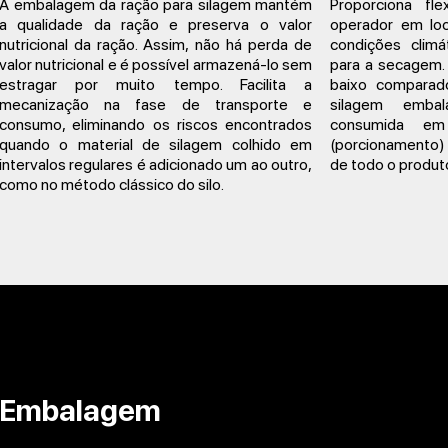
A embalagem da ração para silagem mantém
Proporciona fle
a qualidade da ração e preserva o valor
operador em loc
nutricional da ração. Assim, não há perda de
condições clim
valor nutricional e é possível armazená-lo sem
para a secagem.
estragar por muito tempo. Facilita a
baixo comparado
mecanização na fase de transporte e
silagem emba
consumo, eliminando os riscos encontrados
consumida em
quando o material de silagem colhido em
(porcionamento)
intervalos regulares é adicionado um ao outro,
de todo o produt
como no método clássico do silo.
Embalagem