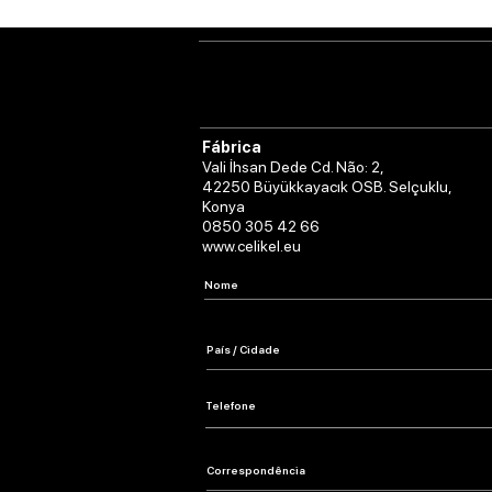
Fábrica
Vali İhsan Dede Cd. Não: 2,
42250 Büyükkayacık OSB. Selçuklu,
Konya
0850 305 42 66
www.celikel.eu