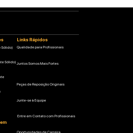
es
Links Rápidos
Qualidade para Profissionais
 Sólido)
nte Sólido)
Juntos Somos Mais Fortes
nte
Peças de Reposição Originais
)
Junte-se à Equipe
Entre em Contato com Profissionais
gem
Oportunidades de Carreira