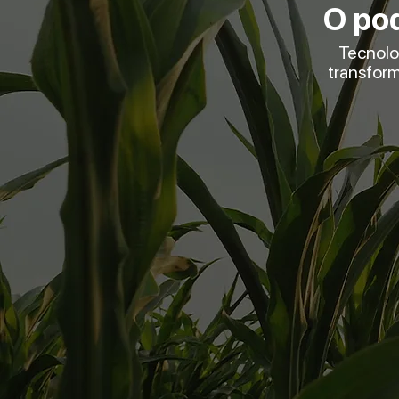
O pod
Tecnolo
transform