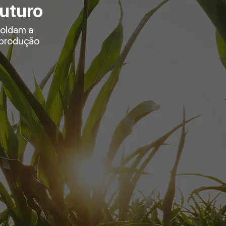
futuro
moldam a
a produção