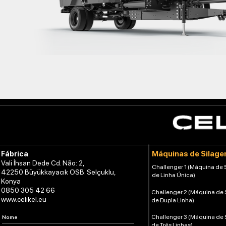
Máquinas de Silag
Fábrica
Vali İhsan Dede Cd. Não: 2,
Challenger 1 (Máquina de
42250 Büyükkayacık OSB. Selçuklu,
de Linha Única)
Konya
0850 305 42 66
Challenger 2 (Máquina de
www.celikel.eu
de Dupla Linha)
Challenger 3 (Máquina de
de Três Linhas)