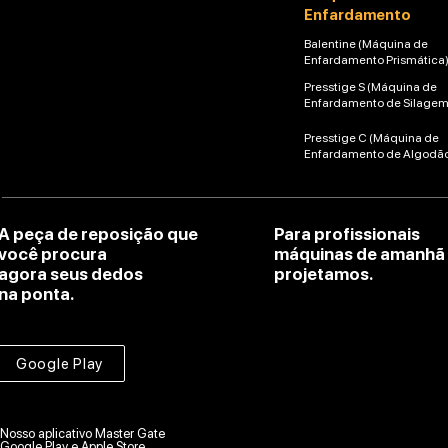
Enfardamento
Balentine (Máquina de
Enfardamento Prismática
Presstige S (Máquina de
Enfardamento de Silagem
Presstige C (Máquina de
Enfardamento de Algodã
A peça de reposição que
Para profissionais
você procura
máquinas de amanhã
agora seus dedos
projetamos.
na ponta.
Google Play
Nosso aplicativo Master Gate
Google Play e Apple Store