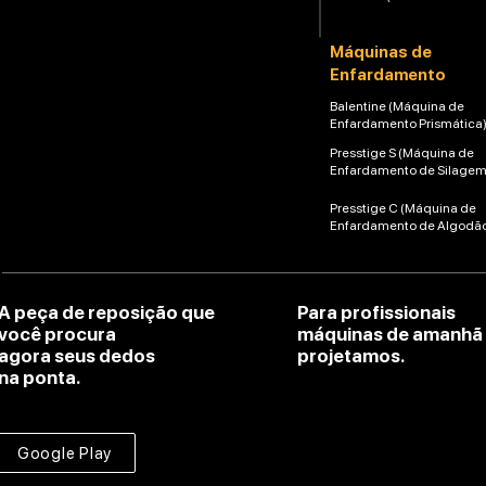
Máquinas de
Enfardamento
Balentine (Máquina de
Enfardamento Prismática
Presstige S (Máquina de
Enfardamento de Silagem
Presstige C (Máquina de
Enfardamento de Algodã
A peça de reposição que
Para profissionais
você procura
máquinas de amanhã
agora seus dedos
projetamos.
na ponta.
Google Play