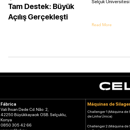
Selçuk Üniversitesi
Tam Destek: Büyük
Açılış Gerçekleşti
Read More
Máquinas de Silag
Fábrica
Vali İhsan Dede Cd. Não: 2,
Challenger 1 (Máquina de
42250 Büyükkayacık OSB. Selçuklu,
de Linha Única)
Konya
0850 305 42 66
Challenger 2 (Máquina de