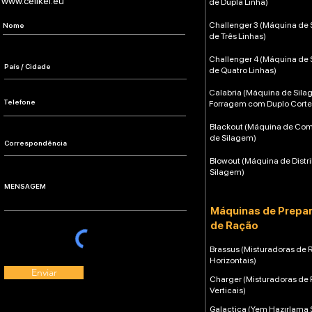
www.celikel.eu
de Dupla Linha)
Challenger 3 (Máquina de
de Três Linhas)
Challenger 4 (Máquina de
de Quatro Linhas)
Calabria (Máquina de Sil
Forragem com Duplo Corte
Blackout (Máquina de Co
de Silagem)
Blowout (Máquina de Distr
Silagem)
Máquinas de Prepa
de Ração
Brassus (Misturadoras de 
Horizontais)
Enviar
Charger (Misturadoras de
Verticais)
Galactica (Yem Hazırlama 