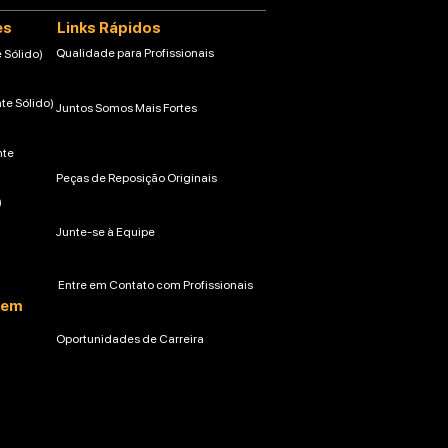
es
Links Rápidos
Qualidade para Profissionais
 Sólido)
nte Sólido)
Juntos Somos Mais Fortes
nte
Peças de Reposição Originais
)
Junte-se à Equipe
Entre em Contato com Profissionais
gem
Oportunidades de Carreira