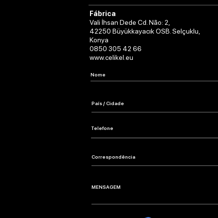
Fábrica
Vali İhsan Dede Cd. Não: 2,
42250 Büyükkayacık OSB. Selçuklu,
Konya
0850 305 42 66
www.celikel.eu