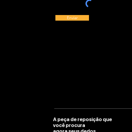
Enviar
A peça de reposição que
você procura
agora seus dedos