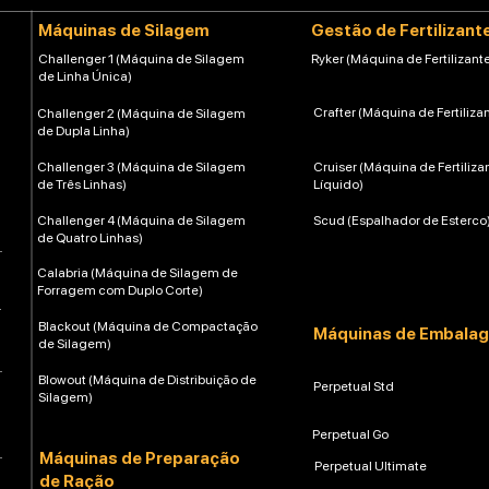
Máquinas de Silagem
Gestão de Fertilizant
Challenger 1 (Máquina de Silagem
Ryker (Máquina de Fertilizante
de Linha Única)
Crafter (Máquina de Fertiliza
Challenger 2 (Máquina de Silagem
de Dupla Linha)
Challenger 3 (Máquina de Silagem
Cruiser (Máquina de Fertiliza
de Três Linhas)
Líquido)
Challenger 4 (Máquina de Silagem
Scud (Espalhador de Esterco
de Quatro Linhas)
Calabria (Máquina de Silagem de
Forragem com Duplo Corte)
Blackout (Máquina de Compactação
Máquinas de Embala
de Silagem)
Blowout (Máquina de Distribuição de
Perpetual Std
Silagem)
Perpetual Go
Máquinas de Preparação
Perpetual Ultimate
de Ração