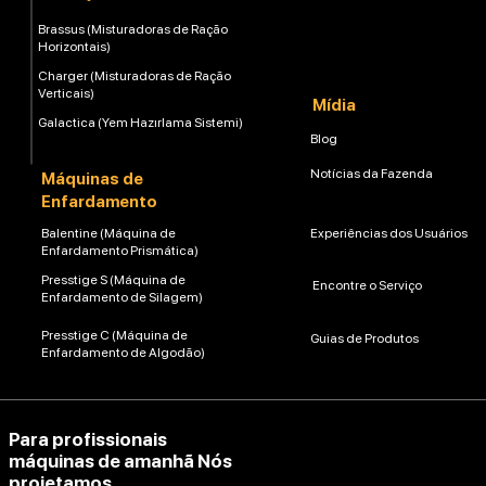
Brassus (Misturadoras de Ração
Horizontais)
Charger (Misturadoras de Ração
Verticais)
Mídia
Galactica (Yem Hazırlama Sistemi)
Blog
Notícias da Fazenda
Máquinas de
Enfardamento
Balentine (Máquina de
Experiências dos Usuários
Enfardamento Prismática)
Presstige S (Máquina de
Encontre o Serviço
Enfardamento de Silagem)
Presstige C (Máquina de
Guias de Produtos
Enfardamento de Algodão)
Para profissionais
máquinas de amanhã Nós
projetamos.