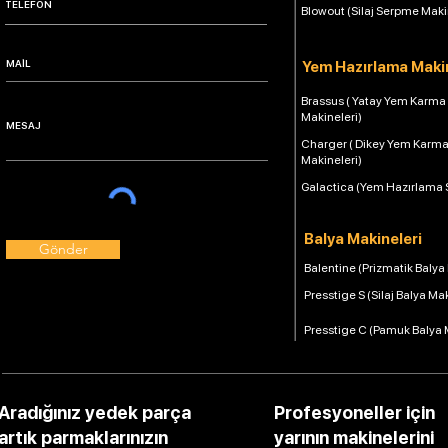
Blowout (Silaj Serpme Maki
Yem Hazırlama Makin
Brassus ( Yatay Yem Karma
Makineleri)
Charger ( Dikey Yem Karm
Makineleri)
Galactica (Yem Hazırlama 
Balya Makineleri
Gönder
Balentine (Prizmatik Balya
Presstige S (Silaj Balya Ma
Presstige C (Pamuk Balya 
Aradığınız yedek parça
Profesyoneller için
artık parmaklarınızın
yarının makinelerini