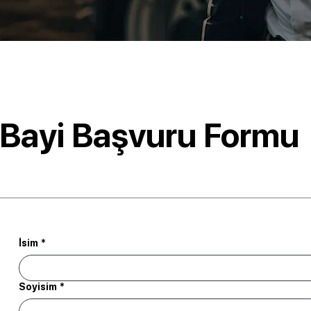
Bayi Başvuru Formu
İsim
*
Soyisim
*