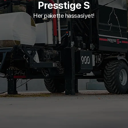
Presstige S
Her pakette hassasiyet!