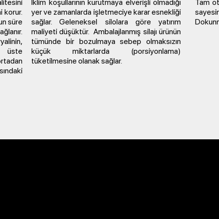
itesini
İklim koşullarının kurutmaya elverişli olmadığı
Tam oto
 korur.
yer ve zamanlarda işletmeciye karar esnekliği
sayesin
un süre
sağlar. Geleneksel silolara göre yatırım
Dokunma
lanır.
maliyeti düşüktür. Ambalajlanmış silajı ürünün
yalinin,
tümünde bir bozulmaya sebep olmaksızın
t üste
küçük miktarlarda (porsiyonlama)
ortadan
tüketilmesine olanak sağlar.
sındaki