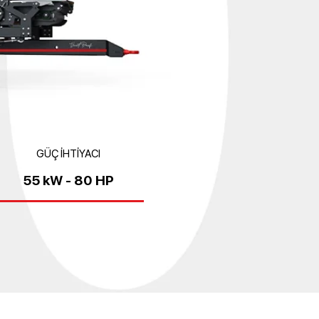
GÜÇ İHTİYACI
55 kW - 80 HP