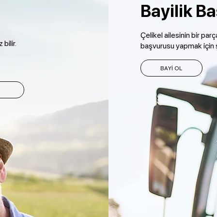
Bayilik B
Çelikel ailesinin bir parç
bilir.
başvurusu yapmak için ş
BAYİ OL