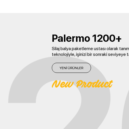
Palermo 1200+
Silaj balya paketleme ustası olarak tanı
teknolojiyle, işinizi bir sonraki seviyeye 
YENİ ÜRÜNLER
New Product