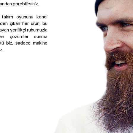
kından görebilirsiniz.
k, takım oyununu kendi
zden çıkan her ürün, bu
rlayan yenilikçi ruhumuzla
atan çözümler sunma
nkü biz, sadece makine
z.