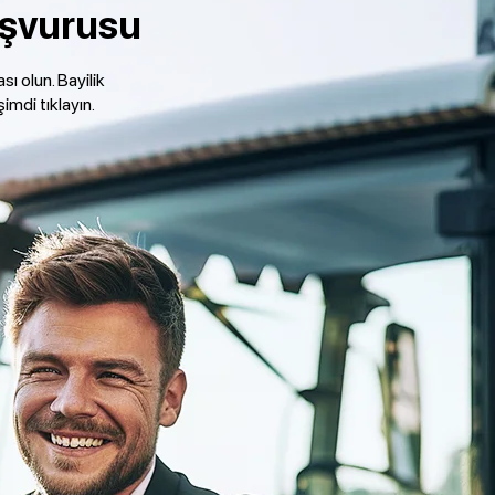
aşvurusu
ası olun. Bayilik
imdi tıklayın.