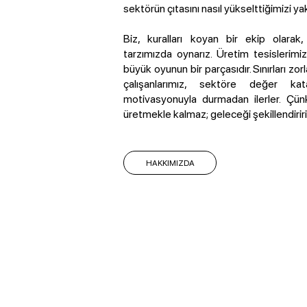
sektörün çıtasını nasıl yükselttiğimizi ya
Biz, kuralları koyan bir ekip olara
tarzımızda oynarız. Üretim tesislerimi
büyük oyunun bir parçasıdır. Sınırları zo
çalışanlarımız, sektöre değer k
motivasyonuyla durmadan ilerler. Çü
üretmekle kalmaz; geleceği şekillendiriri
HAKKIMIZDA