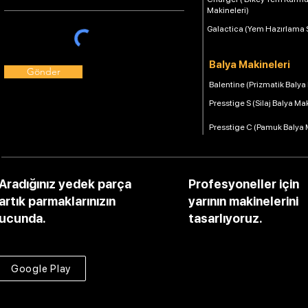
Makineleri)
Galactica (Yem Hazırlama 
Balya Makineleri
Gönder
Balentine (Prizmatik Balya
Presstige S (Silaj Balya Ma
Presstige C (Pamuk Balya 
Aradığınız yedek parça
Profesyoneller için
artık parmaklarınızın
yarının makinelerini
ucunda.
tasarlıyoruz.
Google Play