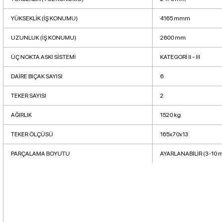
YÜKSEKLİK (İŞ KONUMU)
4165 mmm
UZUNLUK (İŞ KONUMU)
2600 mm
ÜÇ NOKTA ASKI SİSTEMİ
KATEGORİ II - III
DAİRE BIÇAK SAYISI
6
TEKER SAYISI
2
AĞIRLIK
1520 kg
TEKER ÖLÇÜSÜ
165x70x13
PARÇALAMA BOYUTU
AYARLANABİLİR (3-10 