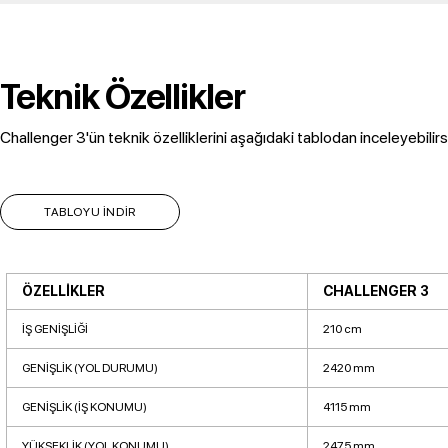
Teknik Özellikler
Challenger 3'ün teknik özelliklerini aşağıdaki tablodan inceleyebilirsi
TABLOYU İNDİR
ÖZELLİKLER
CHALLENGER 3
İŞ GENİŞLİĞİ
210 cm
GENİŞLİK (YOL DURUMU)
2420 mm
GENİŞLİK (İŞ KONUMU)
4115 mm
YÜKSEKLİK (YOL KONUMU)
2475 mm