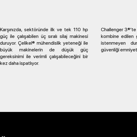
Karşınızda, sektöründe ilk ve tek 110 hp
Challenger 3®’te k
güç ile çalışabilen üç sıralı silaj makinesi
kombine edilen g
duruyor. Çelikel® mühendislik yeteneği ile
istenmeyen du
büyük makinelerin de düşük güç
güvenliği emniyet a
gereksinimi ile verimli çalışabileceğini bir
kez daha ispatlıyor.