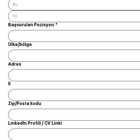
Ay
Başvurulan Pozisyon
*
Çok satırlı adres
Ülke/bölge
Adres
İl
Zip/Posta kodu
LinkedIn Profili / CV Linki