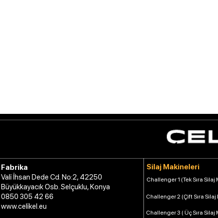
Silaj Makineleri
Fabrika
Vali İhsan Dede Cd. No:2, 42250
Challenger 1 (Tek Sıra Silaj
Büyükkayacık Osb. Selçuklu, Konya
0850 305 42 66
Challenger 2 (Çift Sıra Silaj
www.celikel.eu
Challenger 3 ( Üç Sıra Silaj