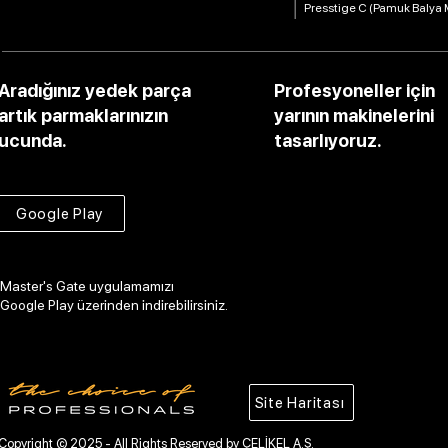
Presstige C (Pamuk Balya 
Aradığınız yedek parça
Profesyoneller için
artık parmaklarınızın
yarının makinelerini
ucunda.
tasarlıyoruz.
Google Play
Master's Gate uygulamamızı
Google Play üzerinden indirebilirsiniz.
Site Haritası
Copyright © 2025 - All Rights Reserved by ÇELİKEL A.Ş.