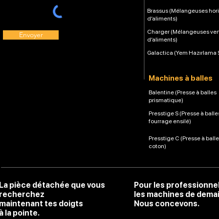
Brassus (Mélangeuses hori
d’aliments)
Charger (Mélangeuses ver
Envoyer
d’aliments)
Galactica (Yem Hazırlama 
Machines à balles
Balentine (Presse à balles
prismatique)
Presstige S (Presse à balle
fourrage ensilé)
Presstige C (Presse à ball
coton)
La pièce détachée que vous
Pour les professionne
recherchez
les machines de dema
maintenant tes doigts
Nous concevons.
à la pointe.