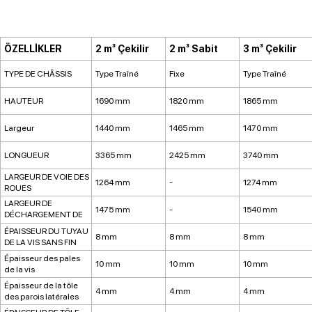
ÖZELLİKLER
2 m³ Çekilir
2 m³ Sabit
3 m³ Çekilir
TYPE DE CHÂSSIS
Type Traîné
Fixe
Type Traîné
HAUTEUR
1690 mm
1820 mm
1865 mm
Largeur
1440 mm
1465 mm
1470 mm
LONGUEUR
3365 mm
2425 mm
3740 mm
LARGEUR DE VOIE DES
1264 mm
-
1274 mm
ROUES
LARGEUR DE
1475 mm
-
1540 mm
DÉCHARGEMENT DE
FOURRAGE
ÉPAISSEUR DU TUYAU
8 mm
8 mm
8 mm
DE LA VIS SANS FIN
Épaisseur des pales
10 mm
10 mm
10 mm
de la vis
Épaisseur de la tôle
4 mm
4 mm
4 mm
des parois latérales