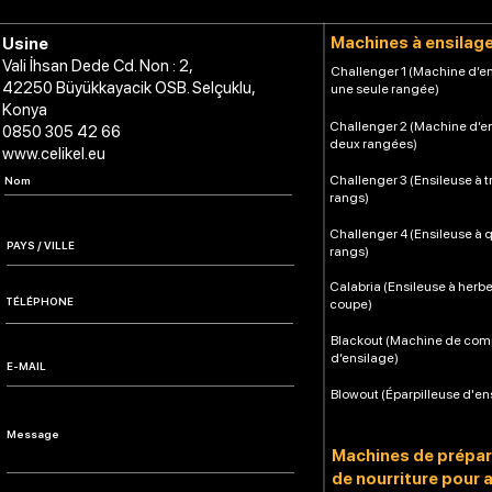
Machines à ensilag
Usine
Vali İhsan Dede Cd. Non : 2,
Challenger 1 (Machine d’en
42250 Büyükkayacik OSB. Selçuklu,
une seule rangée)
Konya
Challenger 2 (Machine d’e
0850 305 42 66
deux rangées)
www.celikel.eu
Challenger 3 (Ensileuse à t
rangs)
Challenger 4 (Ensileuse à 
rangs)
Calabria (Ensileuse à herb
coupe)
Blackout (Machine de co
d’ensilage)
Blowout (Éparpilleuse d'en
Machines de prépar
de nourriture pour 