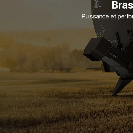
Bras
Puissance
et perf