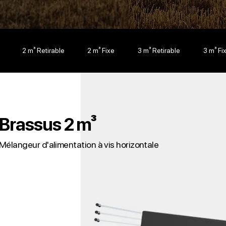
2 m³ Retirable
2 m³ Fixe
3 m³ Retirable
3 m³ Fi
Brassus 2 m³
Mélangeur d'alimentation à vis horizontale