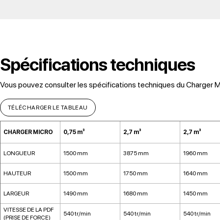
Spécifications techniques
Vous pouvez consulter les spécifications techniques du Charger M
TÉLÉCHARGER LE TABLEAU
CHARGER MICRO
0,75 m³
2,7 m³
2,7 m³
LONGUEUR
1500 mm
3875 mm
1960 mm
HAUTEUR
1500 mm
1750 mm
1640 mm
LARGEUR
1490 mm
1680 mm
1450 mm
VITESSE DE LA PDF
540 tr/min
540 tr/min
540 tr/min
(PRISE DE FORCE)