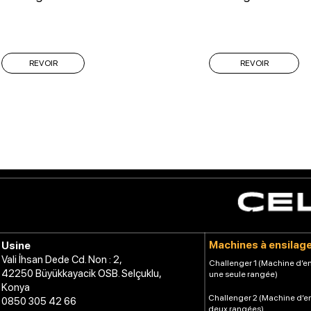
REVOIR
REVOIR
Machines à ensilag
Usine
Vali İhsan Dede Cd. Non : 2,
Challenger 1 (Machine d’en
42250 Büyükkayacik OSB. Selçuklu,
une seule rangée)
Konya
Challenger 2 (Machine d’e
0850 305 42 66
deux rangées)