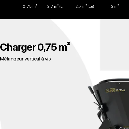
0,75 m³
2,7 m³ (L)
2,7 m³ (LE)
2 m³
Regardez de plus près
Charger 0,75 m³
Mélangeur vertical à vis
Châssis et Chaudière
Système 