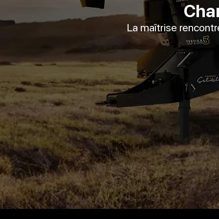
Char
La maîtrise rencontr