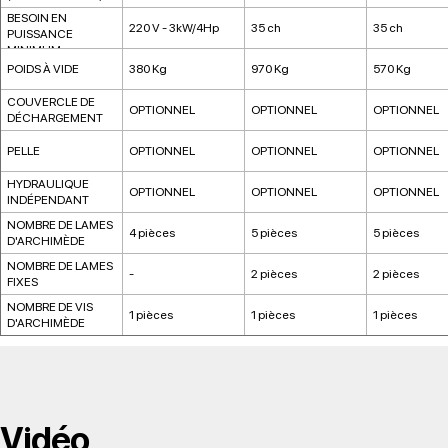
BESOIN EN
220 V - 3kW/4Hp
35 ch
35 ch
PUISSANCE
MINIMUM
POIDS À VIDE
380 Kg
970 Kg
570 Kg
COUVERCLE DE
OPTIONNEL
OPTIONNEL
OPTIONNEL
DÉCHARGEMENT
PELLE
OPTIONNEL
OPTIONNEL
OPTIONNEL
HYDRAULIQUE
OPTIONNEL
OPTIONNEL
OPTIONNEL
INDÉPENDANT
NOMBRE DE LAMES
4 pièces
5 pièces
5 pièces
D'ARCHIMÈDE
NOMBRE DE LAMES
-
2 pièces
2 pièces
FIXES
NOMBRE DE VIS
1 pièces
1 pièces
1 pièces
D'ARCHIMÈDE
Vidéo