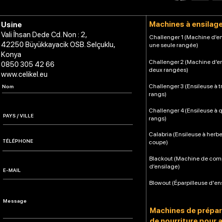
Machines à ensilag
Usine
Vali İhsan Dede Cd. Non : 2,
Challenger 1 (Machine d’en
42250 Büyükkayacik OSB. Selçuklu,
une seule rangée)
Konya
Challenger 2 (Machine d’e
0850 305 42 66
deux rangées)
www.celikel.eu
Challenger 3 (Ensileuse à t
rangs)
Challenger 4 (Ensileuse à 
rangs)
Calabria (Ensileuse à herb
coupe)
Blackout (Machine de co
d’ensilage)
Blowout (Éparpilleuse d'en
Machines de prépar
de nourriture pour 