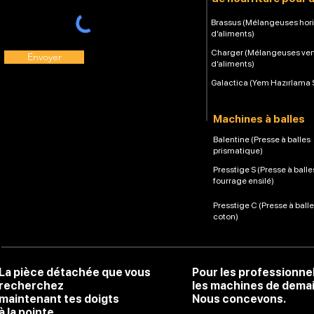
Brassus (Mélangeuses hori
d’aliments)
Charger (Mélangeuses ver
Envoyer
d’aliments)
Galactica (Yem Hazırlama 
Machines à balles
Balentine (Presse à balles
prismatique)
Presstige S (Presse à balle
fourrage ensilé)
Presstige C (Presse à ball
coton)
La pièce détachée que vous
Pour les professionne
recherchez
les machines de dema
maintenant tes doigts
Nous concevons.
à la pointe.