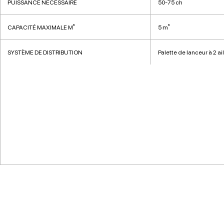
PUISSANCE NÉCESSAIRE
50-75 ch
CAPACITÉ MAXIMALE M³
5 m³
SYSTÈME DE DISTRIBUTION
Palette de lanceur à 2 ai