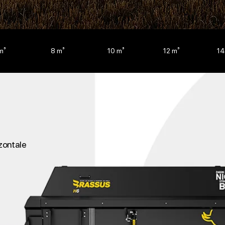
m³
8 m³
10 m³
12 m³
14
zontale