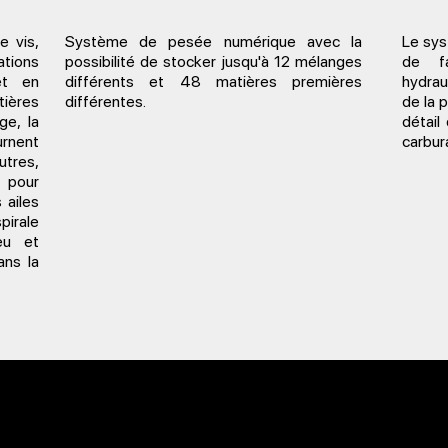
e vis,
Système de pesée numérique avec la
Le sys
ations
possibilité de stocker jusqu'à 12 mélanges
de fa
et en
différents et 48 matières premières
hydrau
tières
différentes.
de la p
ge, la
détail
urnent
carbur
utres,
pour
 ailes
irale
ieu et
ans la