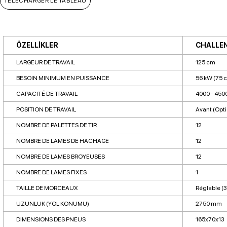
TÉLÉCHARGER LE TABLEAU
ÖZELLİKLER
CHALLEN
LARGEUR DE TRAVAIL
125 cm
BESOIN MINIMUM EN PUISSANCE
56 kW (75 c
CAPACITÉ DE TRAVAIL
4000 - 4500
POSITION DE TRAVAIL
Avant (Optio
NOMBRE DE PALETTES DE TIR
12
NOMBRE DE LAMES DE HACHAGE
12
NOMBRE DE LAMES BROYEUSES
12
NOMBRE DE LAMES FIXES
1
TAILLE DE MORCEAUX
Réglable (3
UZUNLUK (YOL KONUMU)
2750 mm
DIMENSIONS DES PNEUS
165x70x13