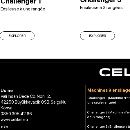
Challenger 1
Ensileuse à 3 rangées
Ensileuse à une rangée
EXPLORER
EXPLORER
Machines à ensilag
Usine
Vali İhsan Dede Cd. Non : 2,
Challenger 1 (Machine d’en
42250 Büyükkayacik OSB. Selçuklu,
une seule rangée)
Konya
Challenger 2 (Machine d’e
0850 305 42 66
deux rangées)
www.celikel.eu
Challenger 3 (Ensileuse à t