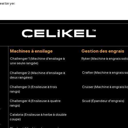
eal bir yer.
Machines à ensilage
Gestion des engrais
Challenger 1 (Machine d’ensilage à
Ryker (Machine à engrais soli
une seule rangée)
Crafter (Machine à engrais so
Challenger 2 (Machine d’ensilage à
deux rangées)
Challenger 3 (Ensileuse à trois
Cruiser (Machine à engrais li
rangs)
Challenger 4 (Ensileuse à quatre
Scud (Épandeur d'engrais)
rangs)
Calabria (Ensileuse à herbe à double
coupe)