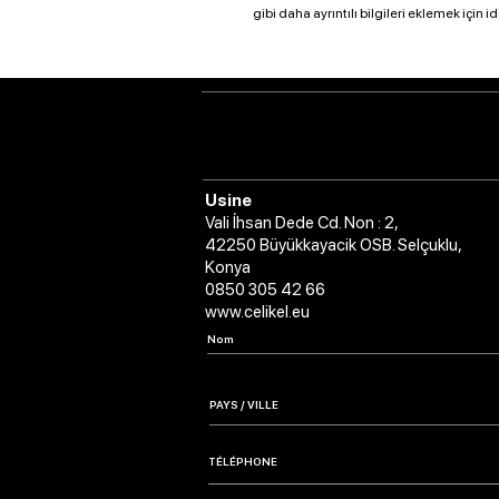
gibi daha ayrıntılı bilgileri eklemek için id
Usine
Vali İhsan Dede Cd. Non : 2,
42250 Büyükkayacik OSB. Selçuklu,
Konya
0850 305 42 66
www.celikel.eu