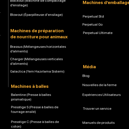
Blackout (Machine de compactage
Machines d’emballag
d’ensilage)
Blowout (Éparpilleuse d'ensilage)
Perpetual Std
Perpetual Go
Machines de préparation
Perpetual Ultimate
de nourriture pour animaux
Brassus (Mélangeuses horizontales
d’aliments)
Charger (Mélangeuses verticales
d’aliments)
Média
Galactica (Yem Hazırlama Sistemi)
Blog
Nouvelles de la ferme
Machines à balles
Balentine (Presse à balles
Expériences Utilisateurs
prismatique)
Presstige S (Presse à balles de
Trouver un service
fourrage ensilé)
Presstige C (Presse à balles de
Manuels de produits
coton)