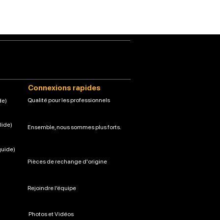
Connexions rapides
Qualité pour les professionnels
de)
lide)
Ensemble, nous sommes plus forts.
quide)
Pièces de rechange d'origine
Rejoindre l’équipe
Photos et Vidéos