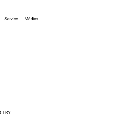
Service
Médias
Prix
0 TRY
l
promotionnel