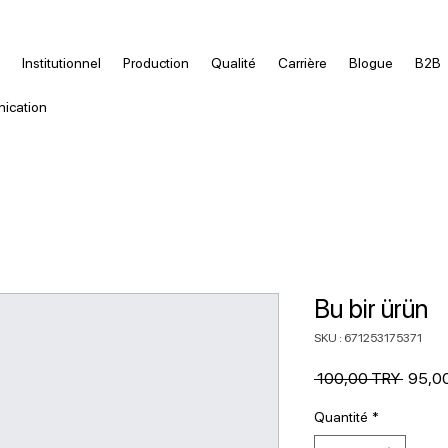
Institutionnel
Production
Qualité
Carrière
Blogue
B2B
ication
Bu bir ürün
SKU : 671253175371
Prix
 100,00 TRY 
95,0
origina
Quantité
*