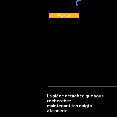
Envoyer
La pièce détachée que vous
recherchez
maintenant tes doigts
à la pointe.