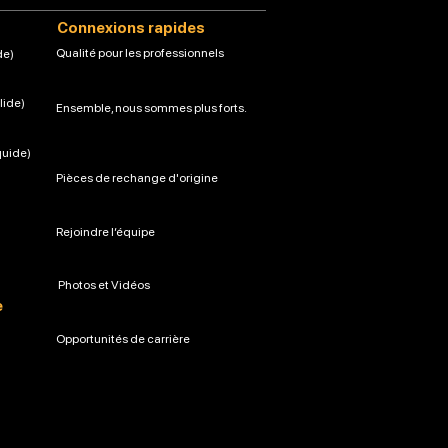
Connexions rapides
Qualité pour les professionnels
de)
lide)
Ensemble, nous sommes plus forts.
quide)
Pièces de rechange d'origine
Rejoindre l’équipe
Photos et Vidéos
e
Opportunités de carrière