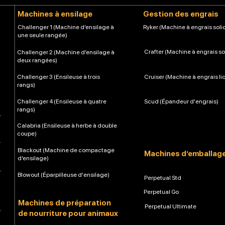
Machines à ensilage
Gestion des engrais
Challenger 1 (Machine d’ensilage à
Ryker (Machine à engrais soli
une seule rangée)
Crafter (Machine à engrais so
Challenger 2 (Machine d’ensilage à
deux rangées)
Challenger 3 (Ensileuse à trois
Cruiser (Machine à engrais li
rangs)
Challenger 4 (Ensileuse à quatre
Scud (Épandeur d'engrais)
rangs)
Calabria (Ensileuse à herbe à double
coupe)
Blackout (Machine de compactage
Machines d’emballag
d’ensilage)
Blowout (Éparpilleuse d'ensilage)
Perpetual Std
Perpetual Go
Machines de préparation
Perpetual Ultimate
de nourriture pour animaux