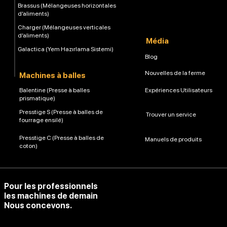
Brassus (Mélangeuses horizontales
d’aliments)
Charger (Mélangeuses verticales
d’aliments)
Média
Galactica (Yem Hazırlama Sistemi)
Blog
Nouvelles de la ferme
Machines à balles
Balentine (Presse à balles
Expériences Utilisateurs
prismatique)
Presstige S (Presse à balles de
Trouver un service
fourrage ensilé)
Presstige C (Presse à balles de
Manuels de produits
coton)
Pour les professionnels
les machines de demain
Nous concevons.