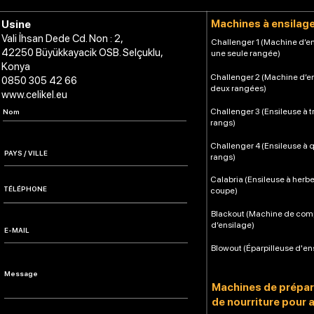
Machines à ensilag
Usine
Vali İhsan Dede Cd. Non : 2,
Challenger 1 (Machine d’en
42250 Büyükkayacik OSB. Selçuklu,
une seule rangée)
Konya
Challenger 2 (Machine d’e
0850 305 42 66
deux rangées)
www.celikel.eu
Challenger 3 (Ensileuse à t
rangs)
Challenger 4 (Ensileuse à 
rangs)
Calabria (Ensileuse à herb
coupe)
Blackout (Machine de co
d’ensilage)
Blowout (Éparpilleuse d'en
Machines de prépar
de nourriture pour 