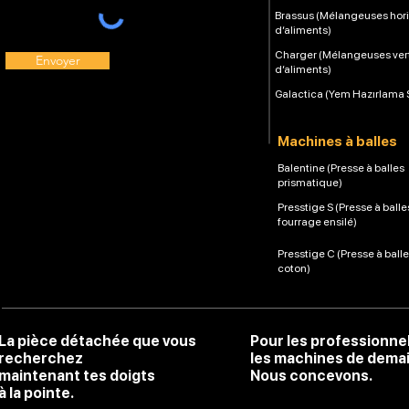
Brassus (Mélangeuses hori
d’aliments)
Charger (Mélangeuses ver
Envoyer
d’aliments)
Galactica (Yem Hazırlama 
Machines à balles
Balentine (Presse à balles
prismatique)
Presstige S (Presse à balle
fourrage ensilé)
Presstige C (Presse à ball
coton)
La pièce détachée que vous
Pour les professionne
recherchez
les machines de dema
maintenant tes doigts
Nous concevons.
à la pointe.