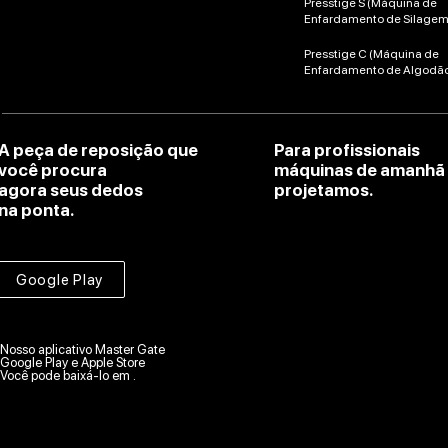
Presstige S (Máquina de
Enfardamento de Silagem
Presstige C (Máquina de
Enfardamento de Algodã
A peça de reposição que
Para profissionais
você procura
máquinas de amanhã
agora seus dedos
projetamos.
na ponta.
Google Play
Nosso aplicativo Master Gate
Google Play e Apple Store
Você pode baixá-lo em .