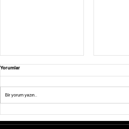
Yorumlar
Bir yorum yazın...
Silaj Makinesi Seçiminde
Tarım Maki
Dikkat Edilmesi Gerekenler
Yenilikçi Te
Gelecek Tr