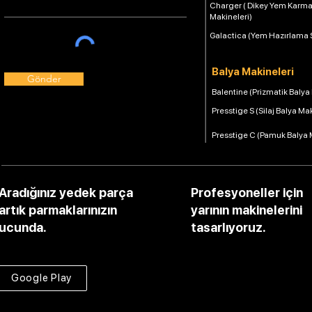
Charger ( Dikey Yem Karm
Makineleri)
Galactica (Yem Hazırlama 
Balya Makineleri
Gönder
Balentine (Prizmatik Balya
Presstige S (Silaj Balya Ma
Presstige C (Pamuk Balya 
Aradığınız yedek parça
Profesyoneller için
artık parmaklarınızın
yarının makinelerini
ucunda.
tasarlıyoruz.
Google Play