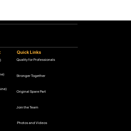
 yol, gönderim politikanız hakkında
t
Quick Links
Quality for Professionals
)
ne)
Stronger Together
hine)
Original Spare Part
Join the Team
Photos and Videos