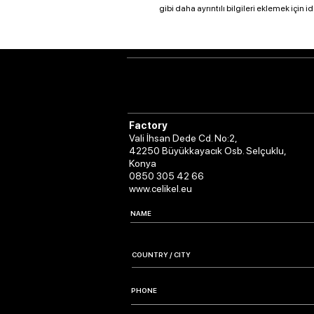
gibi daha ayrıntılı bilgileri eklemek için id
Factory
Vali İhsan Dede Cd. No:2,
42250 Büyükkayacık Osb. Selçuklu,
Konya
0850 305 42 66
www.celikel.eu