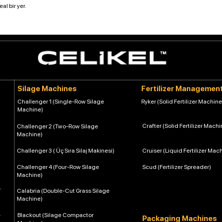
ikna etmek için en iyi
eal bir yer.
net bilgiler vermektir.
Silage Machines
Fertilizer Managemen
Challenger 1 (Single-Row Silage
Ryker (Solid Fertilizer Machine
Machine)
Crafter (Solid Fertilizer Machi
Challenger 2 (Two-Row Silage
Machine)
Challenger 3 ( Üç Sıra Silaj Makinesi)
Cruiser (Liquid Fertilizer Mac
Challenger 4 (Four-Row Silage
Scud (Fertilizer Spreader)
Machine)
Calabria (Double-Cut Grass Silage
Machine)
Blackout (Silage Compactor
Packaging Machines