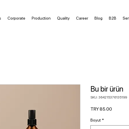
s
Corporate
Production
Quality
Career
Blog
B2B
Ser
Bu bir ürün
SKU: 364215376135199
Price
TRY 85.00
Boyut
*