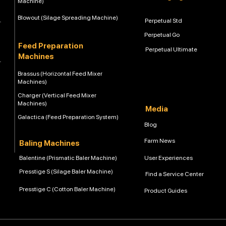
Machine)
Blowout (Silage Spreading Machine)
Perpetual Std
Perpetual Go
Feed Preparation
Perpetual Ultimate
Machines
Brassus (Horizontal Feed Mixer
Machines)
Charger (Vertical Feed Mixer
Machines)
Media
Galactica (Feed Preparation System)
Blog
Farm News
Baling Machines
Balentine (Prismatic Baler Machine)
User Experiences
Presstige S (Silage Baler Machine)
Find a Service Center
Presstige C (Cotton Baler Machine)
Product Guides